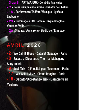
- 3 au 8
-
ART MAJEUR - Comédie Française
- 9
-
Je ne suis pas une sirène - Théâtre de Chelles
- 18
-
Performance Théâtre/Musique - Lycée à
Eaubonne
- 20
-
Hommage
à Etta James - Cirque Imagine -
Vaulx en Velin
- 26
- Sinatra / Armstrong - Studio de l'Ermitage
AVRIL
2026
- 2
-
We Call it Blues - Cabaret Sauvage - Paris
- 3
-
Sabato / Dicostanzo Trio - Le Mahogany -
S
ucy-en-brie
- 9 -
Just Talk
-
à
l'hôpital
pour Tournesol - Paris
- 17 -
We Call it Jazz - Cirque Imagine - Paris
- 18 -
Sabato/Dicostanzo Trio - Dampierre en
Yvelines